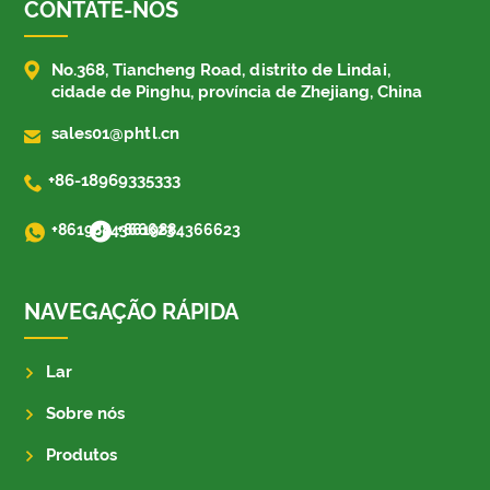
CONTATE-NOS

No.368, Tiancheng Road, distrito de Lindai,
cidade de Pinghu, província de Zhejiang, China

sales01@phtl.cn

+86-18969335333
+8619884366623
+8619884366623
NAVEGAÇÃO RÁPIDA
Lar
Sobre nós
Produtos