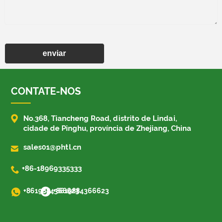
enviar
CONTATE-NOS

No.368, Tiancheng Road, distrito de Lindai,
cidade de Pinghu, província de Zhejiang, China

sales01@phtl.cn

+86-18969335333
+8619884366623
+8619884366623