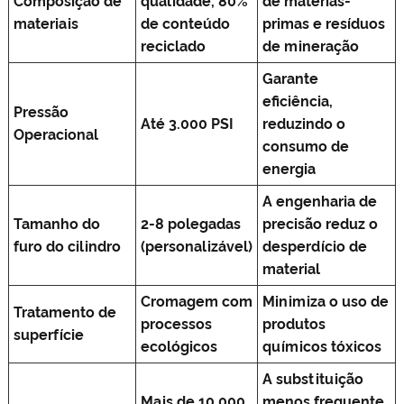
Composição de
qualidade, 80%
de matérias-
materiais
de conteúdo
primas e resíduos
reciclado
de mineração
Garante
eficiência,
Pressão
Até 3.000 PSI
reduzindo o
Operacional
consumo de
energia
A engenharia de
Tamanho do
2-8 polegadas
precisão reduz o
furo do cilindro
(personalizável)
desperdício de
material
Cromagem com
Minimiza o uso de
Tratamento de
processos
produtos
superfície
ecológicos
químicos tóxicos
A substituição
Mais de 10.000
menos frequente