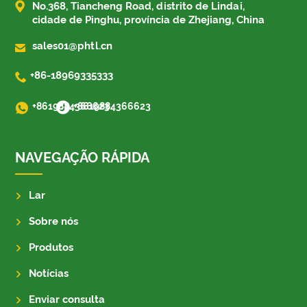

No.368, Tiancheng Road, distrito de Lindai,
cidade de Pinghu, província de Zhejiang, China

sales01@phtl.cn

+86-18969335333
+8619884366623
+8619884366623
NAVEGAÇÃO RÁPIDA
Lar
Sobre nós
Produtos
Notícias
Enviar consulta