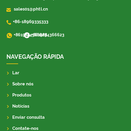

sales01@phtl.cn

+86-18969335333
+8619884366623
+8619884366623
NAVEGAÇÃO RÁPIDA
Lar
Sobre nós
Produtos
Notícias
Enviar consulta
Contate-nos